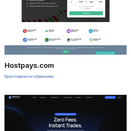
Hostpays.com
Криптовалютні обмінники