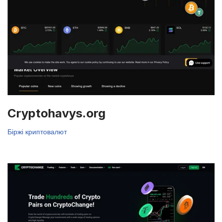
Cryptohavys.org
Біржі криптовалют