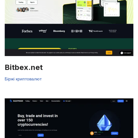
Bitbex.net
Біржі криптовалют