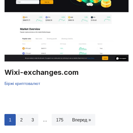
Wixi-exchanges.com
Біржі криптовалют
1
2
3
…
175
Вперед »