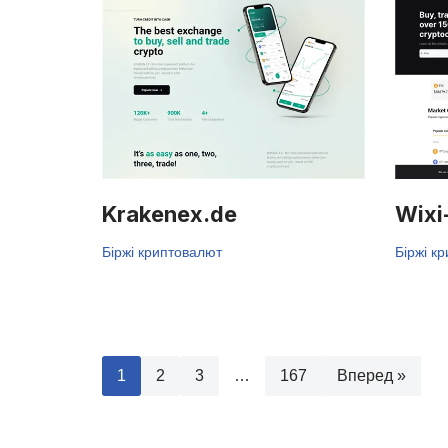
Krakenex.de
Wixi
Біржі криптовалют
Біржі к
1
2
3
…
167
Вперед »