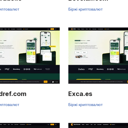
риптовалют
Біржі криптовалют
dref.com
Exca.es
риптовалют
Біржі криптовалют