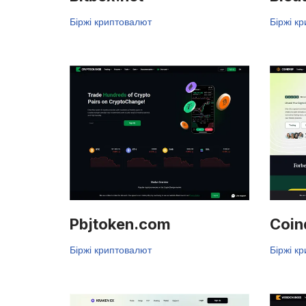
Біржі криптовалют
Біржі к
Pbjtoken.com
Coin
Біржі криптовалют
Біржі к