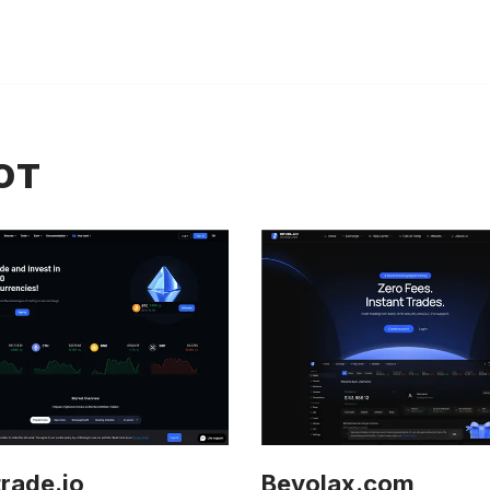
ют
trade.io
Bevolax.com