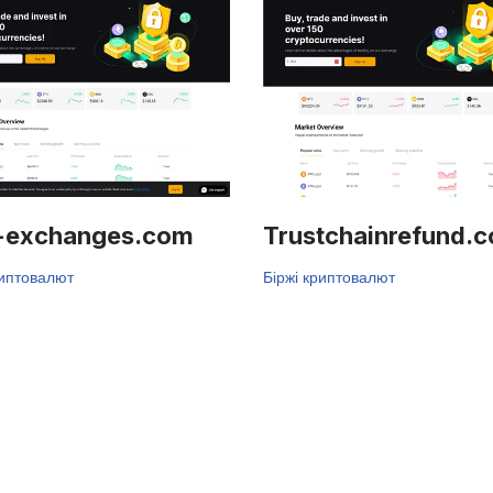
-exchanges.com
Trustchainrefund.
риптовалют
Біржі криптовалют