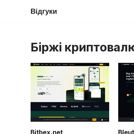
Відгуки
Перейти
до
вмісту
Біржі криптовал
Bitbex.net
Bleu