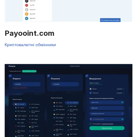
Payooint.com
Криптовалютні обмінники