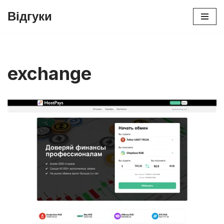
Відгуки
Перейти
до
вмісту
exchange